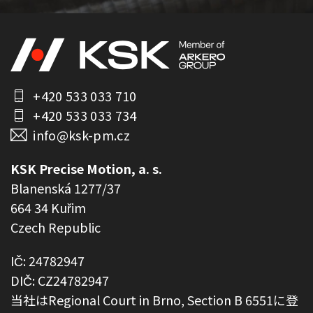
+420 533 033 710
+420 533 033 734
info@ksk-pm.cz
KSK Precise Motion, a. s.
Blanenská 1277/37
664 34 Kuřim
Czech Republic
IČ: 24782947
DIČ: CZ24782947
当社はRegional Court in Brno, Section B 6551に登